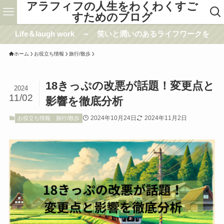
アラフィフの人生をわくわくすご
すためのブログ
Life＆laugh work ～ 笑いと潤いのあるライフワークを
ホーム
お役立ち情報
旅行/散歩
18きっぷの改悪が話題！変更点と
2024
11/02
影響を徹底分析
2024年10月24日
2024年11月2日
お役立ち情報
旅行/散歩