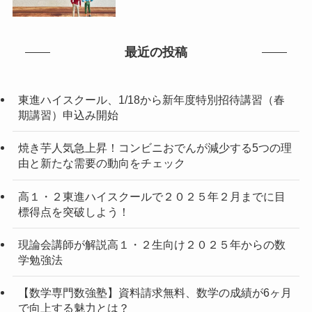
最近の投稿
東進ハイスクール、1/18から新年度特別招待講習（春
期講習）申込み開始
焼き芋人気急上昇！コンビニおでんが減少する5つの理
由と新たな需要の動向をチェック
高１・２東進ハイスクールで２０２５年２月までに目
標得点を突破しよう！
現論会講師が解説高１・２生向け２０２５年からの数
学勉強法
【数学専門数強塾】資料請求無料、数学の成績が6ヶ月
で向上する魅力とは？