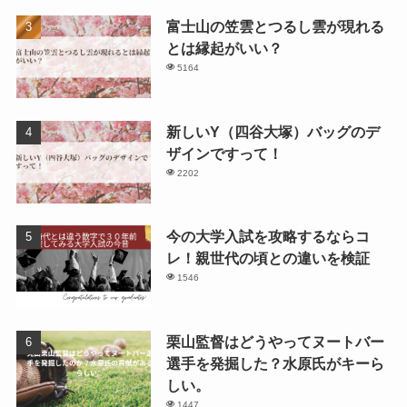
富士山の笠雲とつるし雲が現れる
とは縁起がいい？
5164
新しいY（四谷大塚）バッグのデ
ザインですって！
2202
今の大学入試を攻略するならコ
レ！親世代の頃との違いを検証
1546
栗山監督はどうやってヌートバー
選手を発掘した？水原氏がキーら
しい。
1447