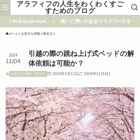
アラフィフの人生をわくわくすご
すためのブログ
Life＆laugh work ～ 笑いと潤いのあるライフワークを
ホーム
お役立ち情報
新生活
引越の際の跳ね上げ式ベッドの解
2024
11/04
体依頼は可能か？
2023年2月11日
2024年11月4日
お役立ち情報
新生活