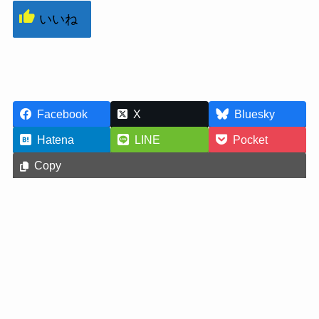
いいね
Facebook
X
Bluesky
Hatena
LINE
Pocket
Copy