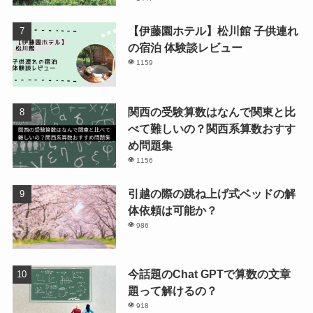
【伊藤園ホテル】松川館 子供連れ
の宿泊 体験談レビュー
1159
関西の受験算数はなんで関東と比
べて難しいの？関西系算数おすす
め問題集
1156
引越の際の跳ね上げ式ベッドの解
体依頼は可能か？
986
今話題のChat GPTで算数の文章
題って解けるの？
918