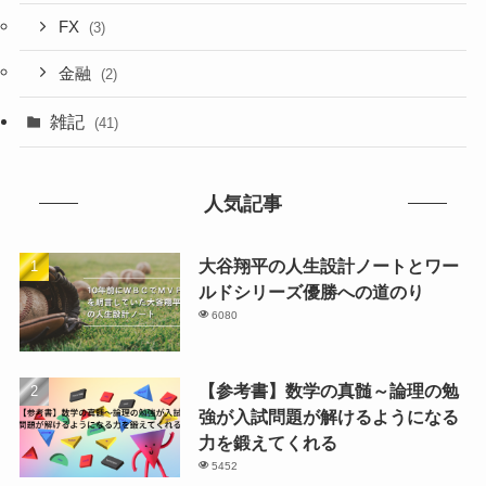
FX
(3)
金融
(2)
雑記
(41)
人気記事
大谷翔平の人生設計ノートとワー
ルドシリーズ優勝への道のり
6080
【参考書】数学の真髄～論理の勉
強が入試問題が解けるようになる
力を鍛えてくれる
5452