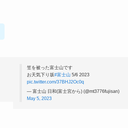
笠を被った富士山です
お天気下り坂
#富士山
5/6 2023
pic.twitter.com/37BHJ2Oc0q
— 富士山 日和(富士宮から) (@mt3776fujisan)
May 5, 2023