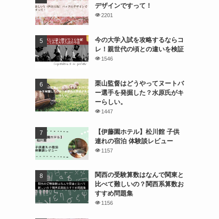
デザインですって！
2201
今の大学入試を攻略するならコ
レ！親世代の頃との違いを検証
1546
栗山監督はどうやってヌートバ
ー選手を発掘した？水原氏がキ
ーらしい。
1447
【伊藤園ホテル】松川館 子供
連れの宿泊 体験談レビュー
1157
関西の受験算数はなんで関東と
比べて難しいの？関西系算数お
すすめ問題集
1156