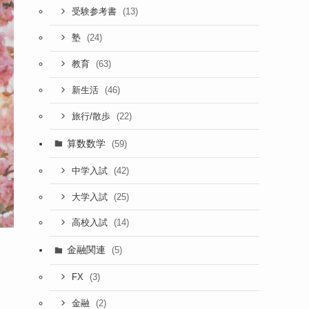
(13)
受験参考書
(24)
塾
(63)
教育
(46)
新生活
(22)
旅行/散歩
算数数学
(59)
(42)
中学入試
(25)
大学入試
(14)
高校入試
金融関連
(5)
(3)
FX
(2)
金融