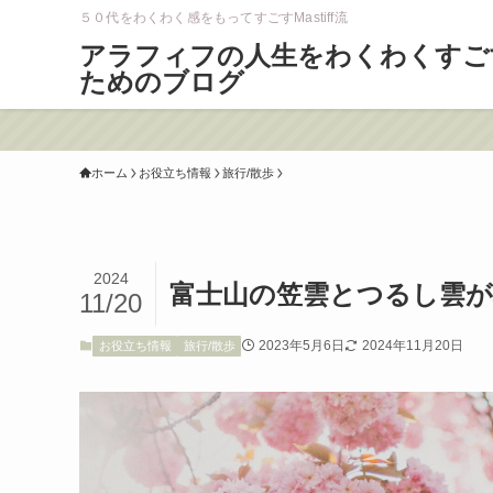
５０代をわくわく感をもってすごすMastiff流
アラフィフの人生をわくわくすご
ためのブログ
ホーム
お役立ち情報
旅行/散歩
2024
富士山の笠雲とつるし雲
11/20
2023年5月6日
2024年11月20日
お役立ち情報
旅行/散歩