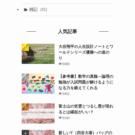
雑記
(41)
人気記事
大谷翔平の人生設計ノートとワ
ールドシリーズ優勝への道の
り
6080
【参考書】数学の真髄～論理の
勉強が入試問題が解けるように
なる力を鍛えてくれる
5451
富士山の笠雲とつるし雲が現れ
るとは縁起がいい？
5164
新しいY（四谷大塚）バッグの