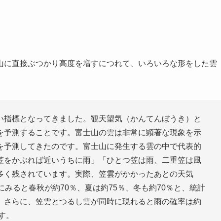
山に直接ぶつかり高度を増すにつれて、いろいろな形をした雲
い指標となってきました。観天望気（かんてんぼうき）と
を予測することです。富士山の雲は非常に顕著な現象を示
を予測してきたのです。富士山に発生する雲の中で代表的
笠をかぶれば近いうちに雨」「ひとつ笠は雨、二重笠は風
多く残されています。実際、笠雲がかかったあとの天気
みると春秋が約70％、夏は約75％、冬も約70％と、統計
。さらに、笠雲とつるし雲が同時に現れると雨の確率は約
す。