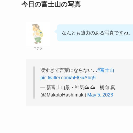
今日の富士山の写真
なんとも迫力のある写真ですね。
コテツ
凄すぎて言葉にならない…
#富士山
pic.twitter.com/5FlGuAbrj9
— 新富士山景・神気🗻 🗻 橋向 真
(@MakotoHashimuki)
May 5, 2023