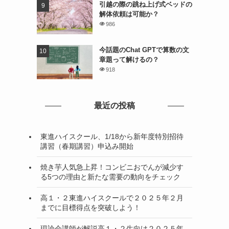
引越の際の跳ね上げ式ベッドの
解体依頼は可能か？
986
今話題のChat GPTで算数の文
章題って解けるの？
918
最近の投稿
東進ハイスクール、1/18から新年度特別招待
講習（春期講習）申込み開始
焼き芋人気急上昇！コンビニおでんが減少す
る5つの理由と新たな需要の動向をチェック
高１・２東進ハイスクールで２０２５年２月
までに目標得点を突破しよう！
現論会講師が解説高１・２生向け２０２５年