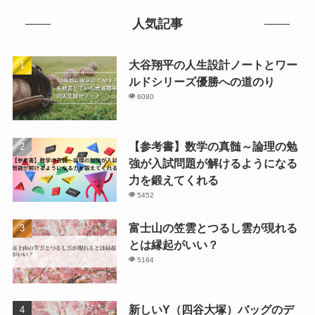
人気記事
大谷翔平の人生設計ノートとワー
ルドシリーズ優勝への道のり
6080
【参考書】数学の真髄～論理の勉
強が入試問題が解けるようになる
力を鍛えてくれる
5452
富士山の笠雲とつるし雲が現れる
とは縁起がいい？
5164
新しいY（四谷大塚）バッグのデ