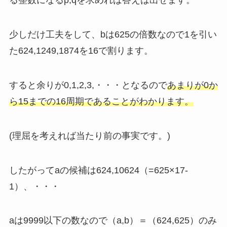
る整数になるp,qを求めれば答えは出せます。
少しだけ工夫をして、bは625の倍数なので1を引い
た624,1249,1874を16で割ります。
すると余りが0,1,2,3,・・・となるので
あまりが
0
か
ら
15
までの
16
周期であることがわかります。
(理屈を考えれば当たり前の事実です。)
したがってaの候補は624,10624（=625×17-
1）、・・・
aは9999以下の数なので（a,b）＝（624,625）のみ