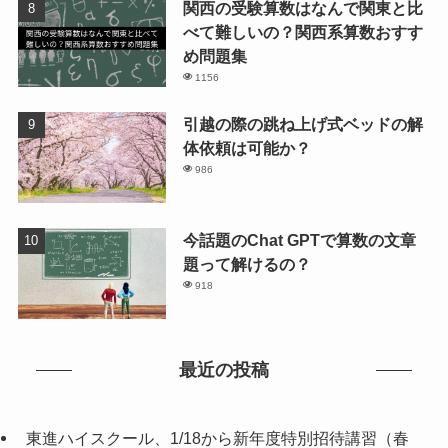
関西の受験算数はなんで関東と比
べて難しいの？関西系算数おすす
め問題集
1156
引越の際の跳ね上げ式ベッドの解
体依頼は可能か？
986
今話題のChat GPTで算数の文章
題って解けるの？
918
最近の投稿
東進ハイスクール、1/18から新年度特別招待講習（春