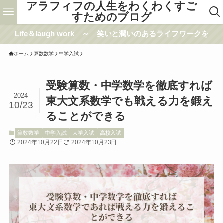
アラフィフの人生をわくわくすご
すためのブログ
Life＆laugh work ～ 笑いと潤いのあるライフワークを
ホーム
算数数学
中学入試
受験算数・中学数学を徹底すれば
2024
東大文系数学でも戦える力を鍛え
10/23
ることができる
算数数学
中学入試
大学入試
高校入試
2024年10月22日
2024年10月23日