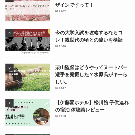
ザインですって！
2202
今の大学入試を攻略するならコ
レ！親世代の頃との違いを検証
1546
栗山監督はどうやってヌートバー
選手を発掘した？水原氏がキーら
しい。
1447
【伊藤園ホテル】松川館 子供連れ
の宿泊 体験談レビュー
1159