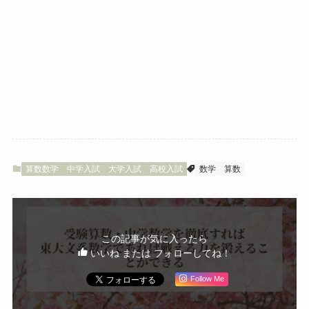
算数数学
中学入試
大学入試
高校入試
数学
算数
この記事が気に入ったら
いいね または フォローしてね！
Follow Me