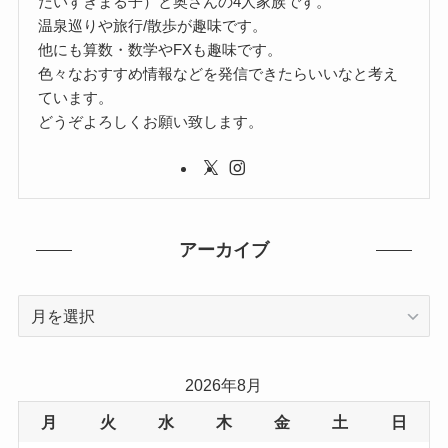
だいすきまる子）と奥さんの4人家族です。
温泉巡りや旅行/散歩が趣味です。
他にも算数・数学やFXも趣味です。
色々なおすすめ情報などを発信できたらいいなと考え
ています。
どうぞよろしくお願い致します。
アーカイブ
ア
ー
カ
イ
2026年8月
ブ
月
火
水
木
金
土
日