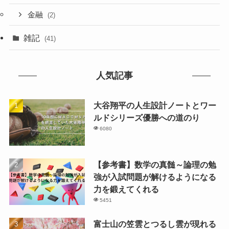
金融
(2)
雑記
(41)
人気記事
大谷翔平の人生設計ノートとワー
ルドシリーズ優勝への道のり
6080
【参考書】数学の真髄～論理の勉
強が入試問題が解けるようになる
力を鍛えてくれる
5451
富士山の笠雲とつるし雲が現れる