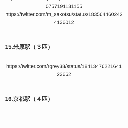
0757191131155
https://twitter.com/m_sakotsu/status/183564460242
4136012
15.米原駅（３匹）
https://twitter.com/rgrey38/status/18413476221641
23662
16.京都駅（４匹）