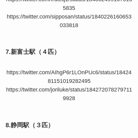
5835
https://twitter.com/sipposan/status/1840226160653
033818
7.新富士駅（４匹）
https://twitter.com/AIhgP6r1LOnPUc6/status/18424
81151019282495
https://twitter.com/joriluke/status/184272078279711
9928
8.静岡駅（３匹）