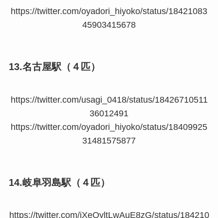
https://twitter.com/oyadori_hiyoko/status/18421083
45903415678
13.名古屋駅（４匹）
https://twitter.com/usagi_0418/status/18426710511
36012491
https://twitter.com/oyadori_hiyoko/status/18409925
31481575877
14.岐阜羽島駅（４匹）
https://twitter.com/jXeOyltLwAuE8zG/status/184210