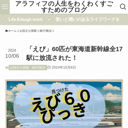
アラフィフの人生をわくわくすご
すためのブログ
Life＆laugh work ～ 笑いと潤いのあるライフワークを
ホーム
お役立ち情報
旅行/散歩
「えび」60匹が東海道新幹線全17
2024
10/06
駅に放流された！
2024年10月6日
お役立ち情報
旅行/散歩