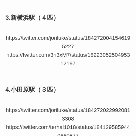
3.新横浜駅（４匹）
https://twitter.com/joriluke/status/184272004154619
5227
https://twitter.com/3h3xM7/status/18223052504953
12197
4.小田原駅（３匹）
https://twitter.com/joriluke/status/184272022992081
3308
https://twitter.com/terhal1018/status/184129585944
0660877