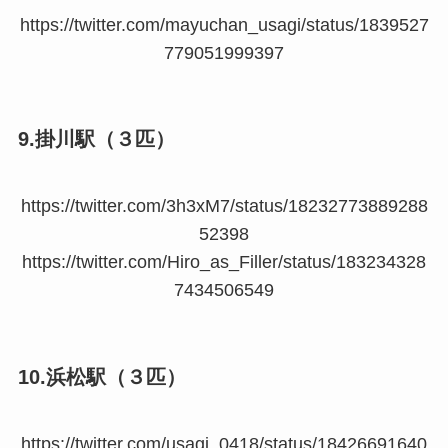
https://twitter.com/mayuchan_usagi/status/1839527
779051999397
9.掛川駅（３匹）
https://twitter.com/3h3xM7/status/18232773889288
52398
https://twitter.com/Hiro_as_Filler/status/183234328
7434506549
10.浜松駅（３匹）
https://twitter.com/usagi_0418/status/18426691640