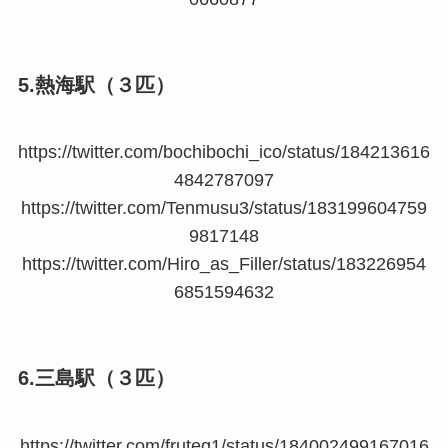
5.熱海駅（３匹）
https://twitter.com/bochibochi_ico/status/184213616
4842787097
https://twitter.com/Tenmusu3/status/183199604759
9817148
https://twitter.com/Hiro_as_Filler/status/183226954
6851594632
6.三島駅（３匹）
https://twitter.com/fruteq1/status/184002499167016