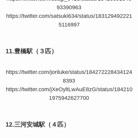
93390963
https://twitter.com/satsuki634/status/183129492221
5116997
11.豊橋駅（３匹）
https://twitter.com/joriluke/status/184272228434124
8393
https://twitter.com/jXeOyltLwAuE8zG/status/184210
1975942627700
12.三河安城駅（４匹）