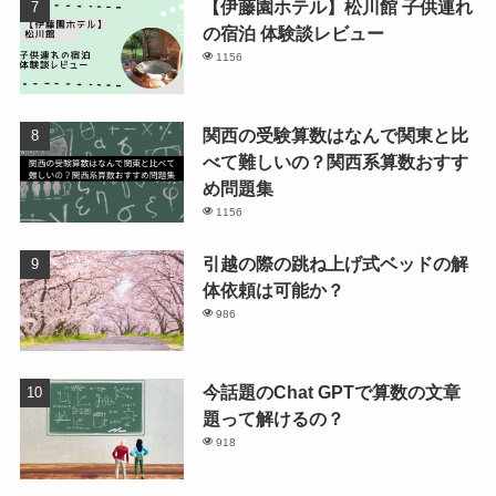
【伊藤園ホテル】松川館 子供連れ
の宿泊 体験談レビュー
1156
関西の受験算数はなんで関東と比
べて難しいの？関西系算数おすす
め問題集
1156
引越の際の跳ね上げ式ベッドの解
体依頼は可能か？
986
今話題のChat GPTで算数の文章
題って解けるの？
918