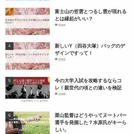
富士山の笠雲とつるし雲が現れる
とは縁起がいい？
5164
新しいY（四谷大塚）バッグのデ
ザインですって！
2202
今の大学入試を攻略するならコ
レ！親世代の頃との違いを検証
1546
栗山監督はどうやってヌートバー
選手を発掘した？水原氏がキーら
しい。