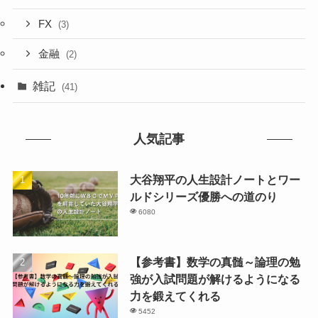
FX
(3)
金融
(2)
雑記
(41)
人気記事
大谷翔平の人生設計ノートとワー
ルドシリーズ優勝への道のり
6080
【参考書】数学の真髄～論理の勉
強が入試問題が解けるようになる
力を鍛えてくれる
5452