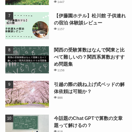
1447
【伊藤園ホテル】松川館 子供連れ
の宿泊 体験談レビュー
1157
関西の受験算数はなんで関東と比
べて難しいの？関西系算数おすす
め問題集
1156
引越の際の跳ね上げ式ベッドの解
体依頼は可能か？
986
今話題のChat GPTで算数の文章
題って解けるの？
918