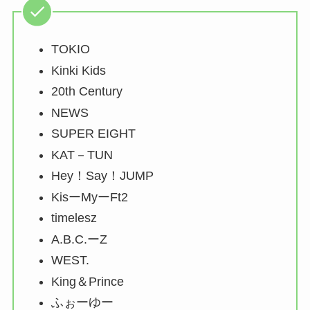
TOKIO
Kinki Kids
20th Century
NEWS
SUPER EIGHT
KAT－TUN
Hey！Say！JUMP
KisーMyーFt2
timelesz
A.B.C.ーZ
WEST.
King＆Prince
ふぉーゆー