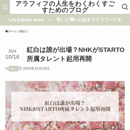
アラフィフの人生をわくわくすご
すためのブログ
Life＆laugh work ～ 笑いと潤いのあるライフワークを
ホーム
雑記
紅白は誰が出場？NHKがSTARTO
2024
10/16
所属タレント起用再開
2024年10月16日
雑記