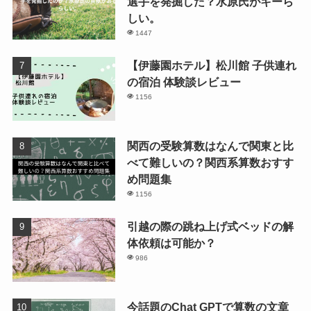
選手を発掘した？水原氏がキーら
しい。
1447
【伊藤園ホテル】松川館 子供連れ
の宿泊 体験談レビュー
1156
関西の受験算数はなんで関東と比
べて難しいの？関西系算数おすす
め問題集
1156
引越の際の跳ね上げ式ベッドの解
体依頼は可能か？
986
今話題のChat GPTで算数の文章