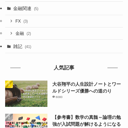
金融関連
(5)
FX
(3)
金融
(2)
雑記
(41)
人気記事
大谷翔平の人生設計ノートとワー
ルドシリーズ優勝への道のり
6080
【参考書】数学の真髄～論理の勉
強が入試問題が解けるようになる