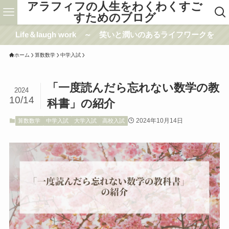
アラフィフの人生をわくわくすご
すためのブログ
Life＆laugh work ～ 笑いと潤いのあるライフワークを
ホーム
算数数学
中学入試
「一度読んだら忘れない数学の教
2024
10/14
科書」の紹介
2024年10月14日
算数数学
中学入試
大学入試
高校入試