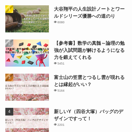
大谷翔平の人生設計ノートとワー
ルドシリーズ優勝への道のり
6080
【参考書】数学の真髄～論理の勉
強が入試問題が解けるようになる
力を鍛えてくれる
5451
富士山の笠雲とつるし雲が現れる
とは縁起がいい？
5164
新しいY（四谷大塚）バッグのデ
ザインですって！
2201