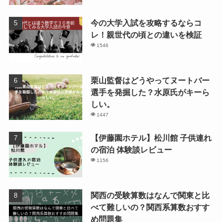
今の大学入試を攻略するならコ
レ！親世代の頃との違いを検証
1546
栗山監督はどうやってヌートバー
選手を発掘した？水原氏がキーら
しい。
1447
【伊藤園ホテル】松川館 子供連れ
の宿泊 体験談レビュー
1156
関西の受験算数はなんで関東と比
べて難しいの？関西系算数おすす
め問題集