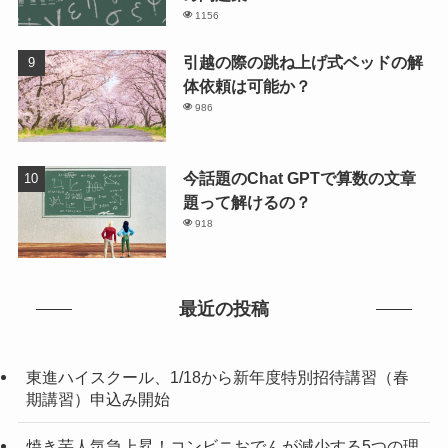
1156
引越の際の跳ね上げ式ベッドの解
体依頼は可能か？
986
今話題のChat GPTで算数の文章
題って解けるの？
918
最近の投稿
東進ハイスクール、1/18から新年度特別招待講習（春
期講習）申込み開始
焼き芋人気急上昇！コンビニおでんが減少する5つの理