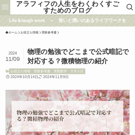
アラフィフの人生をわくわくすご
すためのブログ
Life＆laugh work ～ 笑いと潤いのあるライフワークを
ホーム
お役立ち情報
受験参考書
物理の勉強でどこまで公式暗記で
2024
11/09
対応する？微積物理の紹介
お役立ち情報
受験参考書
算数数学
大学入試
2024年10月14日
2024年11月9日